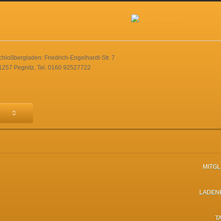
chloßbergladen: Friedrich-Engelhardt-Str. 7
1257 Pegnitz, Tel. 0160 92527722
MITG
LADEN
T