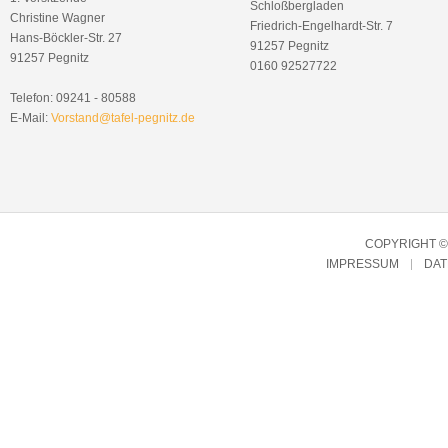
Schloßbergladen
Christine Wagner
Friedrich-Engelhardt-Str. 7
Hans-Böckler-Str. 27
91257 Pegnitz
91257 Pegnitz
0160 92527722
Telefon: 09241 - 80588
E-Mail:
Vorstand@tafel-pegnitz.de
COPYRIGHT © 
IMPRESSUM
DA