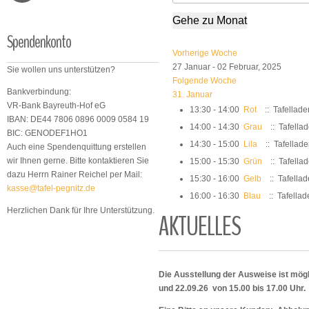
Gehe zu Monat
Spendenkonto
Vorherige Woche
27 Januar - 02 Februar, 2025
Sie wollen uns unterstützen?
Folgende Woche
Bankverbindung:
31. Januar
VR-Bank Bayreuth-Hof eG
13:30 - 14:00
Rot
:: Tafellade
IBAN: DE44 7806 0896 0009 0584 19
14:00 - 14:30
Grau
:: Tafella
BIC: GENODEF1HO1
14:30 - 15:00
Lila
:: Tafellad
Auch eine Spendenquittung erstellen
wir Ihnen gerne. Bitte kontaktieren Sie
15:00 - 15:30
Grün
:: Tafella
dazu Herrn Rainer Reichel per Mail:
15:30 - 16:00
Gelb
:: Tafella
kasse@tafel-pegnitz.de
16:00 - 16:30
Blau
:: Tafellad
Herzlichen Dank für Ihre Unterstützung.
AKTUELLES
Die Ausstellung der Ausweise ist mögl
und 22.09.26 von 15.00 bis 17.00 Uhr.