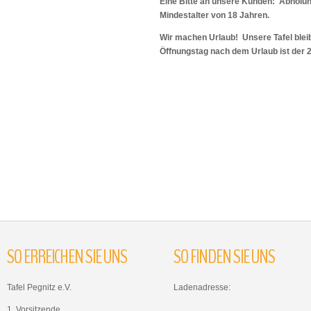
Eine Bitte an unsere Kunden: Abholu
Mindestalter von 18 Jahren.
Wir machen Urlaub! Unsere Tafel bleib
Öffnungstag nach dem Urlaub ist der 
SO
ERREICHEN
SIE
UNS
SO
FINDEN
SIE
UNS
Tafel Pegnitz e.V.
Ladenadresse:
1. Vorsitzende