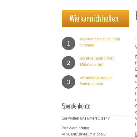
Wie
kann
ich
helfen
.
als Vereinsmitglied oder
1
Spender
als ehrenamtliche(r)
2
Mitarbeiter(in)
als unterstützendes
3
Unternehmen
Spendenkonto
Sie wollen uns unterstützen?
Bankverbindung:
VR-Bank Bayreuth-Hof eG