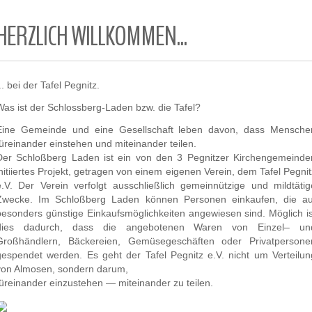
HERZLICH WILLKOMMEN...
.. bei der Tafel Pegnitz.
Was ist der Schlossberg-Laden bzw. die Tafel?
Eine Gemeinde und eine Gesellschaft leben davon, dass Mensche
füreinander einstehen und miteinander teilen.
Der Schloßberg Laden ist ein von den 3 Pegnitzer Kirchengemeinde
initiiertes Projekt, getragen von einem eigenen Verein, dem Tafel Pegnit
e.V. Der Verein verfolgt ausschließlich gemeinnützige und mildtätig
Zwecke. Im Schloßberg Laden können Personen einkaufen, die au
besonders günstige Einkaufsmöglichkeiten angewiesen sind. Möglich is
dies dadurch, dass die angebotenen Waren von Einzel– un
Großhändlern, Bäckereien, Gemüsegeschäften oder Privatpersone
gespendet werden. Es geht der Tafel Pegnitz e.V. nicht um Verteilun
von Almosen, sondern darum,
füreinander einzustehen — miteinander zu teilen.