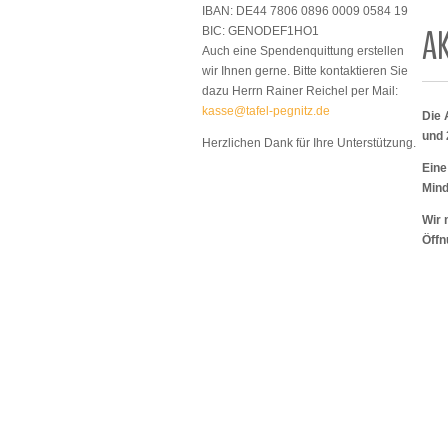
IBAN: DE44 7806 0896 0009 0584 19
A
BIC: GENODEF1HO1
Auch eine Spendenquittung erstellen
wir Ihnen gerne. Bitte kontaktieren Sie
dazu Herrn Rainer Reichel per Mail:
kasse@tafel-pegnitz.de
Die 
und 
Herzlichen Dank für Ihre Unterstützung.
Eine
Mind
Wir 
Öffn