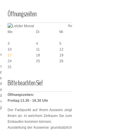
Öffnungszeiten
August 2026
Mo
Di
Mi
Do
Fr
3
4
5
6
7
10
11
12
13
14
n
17
18
19
20
21
24
25
26
27
28
n
31
z
e
Bitte
beachten
Sie!
f
t
Öffnungszeiten:
d
Freitag 13.30 - 16.30 Uhr
n
g
Der Farbpunkt auf Ihrem Ausweis zeigt
Ihnen an. in welchem Zeitraum Sie zum
Einkaufen kommen können.
Ausstellung der Ausweise: grundsätzlich