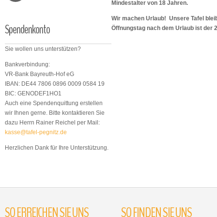
Mindestalter von 18 Jahren.
Wir machen Urlaub! Unsere Tafel bleib
Spendenkonto
Öffnungstag nach dem Urlaub ist der 
Sie wollen uns unterstützen?
Bankverbindung:
VR-Bank Bayreuth-Hof eG
IBAN: DE44 7806 0896 0009 0584 19
BIC: GENODEF1HO1
Auch eine Spendenquittung erstellen
wir Ihnen gerne. Bitte kontaktieren Sie
dazu Herrn Rainer Reichel per Mail:
kasse@tafel-pegnitz.de
Herzlichen Dank für Ihre Unterstützung.
SO
ERREICHEN
SIE
UNS
SO
FINDEN
SIE
UNS