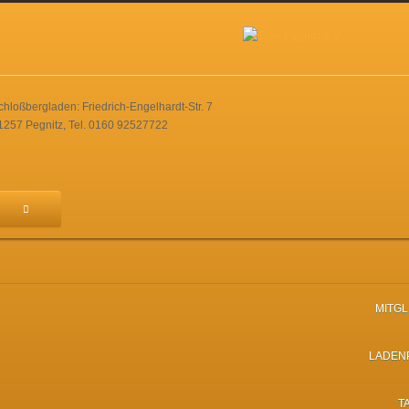
chloßbergladen: Friedrich-Engelhardt-Str. 7
1257 Pegnitz, Tel. 0160 92527722
MITG
LADEN
T