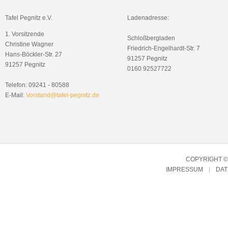
Tafel Pegnitz e.V.
Ladenadresse:
1. Vorsitzende
Schloßbergladen
Christine Wagner
Friedrich-Engelhardt-Str. 7
Hans-Böckler-Str. 27
91257 Pegnitz
91257 Pegnitz
0160 92527722
Telefon: 09241 - 80588
E-Mail:
Vorstand@tafel-pegnitz.de
COPYRIGHT © 
IMPRESSUM
DA