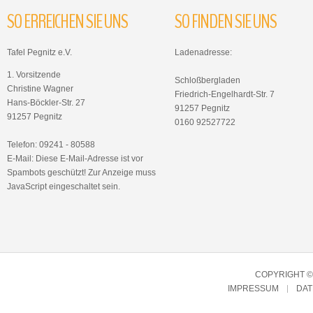
SO
ERREICHEN
SIE
UNS
SO
FINDEN
SIE
UNS
Tafel Pegnitz e.V.
Ladenadresse:
1. Vorsitzende
Schloßbergladen
Christine Wagner
Friedrich-Engelhardt-Str. 7
Hans-Böckler-Str. 27
91257 Pegnitz
91257 Pegnitz
0160 92527722
Telefon: 09241 - 80588
E-Mail:
Diese E-Mail-Adresse ist vor
Spambots geschützt! Zur Anzeige muss
JavaScript eingeschaltet sein.
COPYRIGHT © 
IMPRESSUM
DA