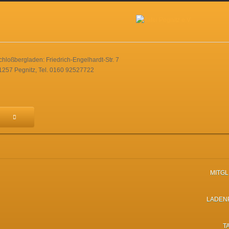
chloßbergladen: Friedrich-Engelhardt-Str. 7
1257 Pegnitz, Tel. 0160 92527722
MITG
LADEN
T