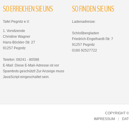
SO
ERREICHEN
SIE
UNS
SO
FINDEN
SIE
UNS
Tafel Pegnitz e.V.
Ladenadresse:
1. Vorsitzende
Schloßbergladen
Christine Wagner
Friedrich-Engelhardt-Str. 7
Hans-Böckler-Str. 27
91257 Pegnitz
91257 Pegnitz
0160 92527722
Telefon: 09241 - 80588
E-Mail:
Diese E-Mail-Adresse ist vor
Spambots geschützt! Zur Anzeige muss
JavaScript eingeschaltet sein.
COPYRIGHT © 
IMPRESSUM
DA