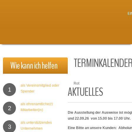
E
TERMINKALENDE
Wie
kann
ich
helfen
Rot
als Vereinsmitglied oder
AKTUELLES
1
Spender
als ehrenamtliche(r)
2
Mitarbeiter(in)
Die Ausstellung der Ausweise ist mögl
und 22.09.26 von 15.00 bis 17.00 Uhr.
als unterstützendes
3
Eine Bitte an unsere Kunden: Abholu
Unternehmen