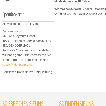
Mindestalter von 18 Jahren.
Wir machen Urlaub! Unsere Tafel bleib
Spendenkonto
Öffnungstag nach dem Urlaub ist der 
Sie wollen uns unterstützen?
Bankverbindung:
VR-Bank Bayreuth-Hof eG
IBAN: DE44 7806 0896 0009 0584 19
BIC: GENODEF1HO1
Auch eine Spendenquittung erstellen
wir Ihnen gerne. Bitte kontaktieren Sie
dazu Herrn Rainer Reichel per Mail:
kasse@tafel-pegnitz.de
Herzlichen Dank für Ihre Unterstützung.
SO
ERREICHEN
SIE
UNS
SO
FINDEN
SIE
UNS