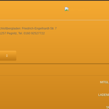
chloßbergladen: Friedrich-Engelhardt-Str. 7
1257 Pegnitz, Tel. 0160 92527722
MITG
LADEN
T