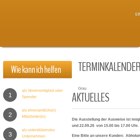
E
TERMINKALENDE
Wie
kann
ich
helfen
Grau
als Vereinsmitglied oder
AKTUELLES
1
Spender
als ehrenamtliche(r)
2
Mitarbeiter(in)
Die Ausstellung der Ausweise ist mögl
und 22.09.26 von 15.00 bis 17.00 Uhr.
als unterstützendes
3
Eine Bitte an unsere Kunden: Abholu
Unternehmen