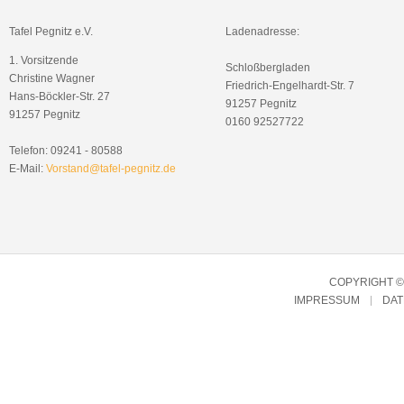
Tafel Pegnitz e.V.
Ladenadresse:
1. Vorsitzende
Schloßbergladen
Christine Wagner
Friedrich-Engelhardt-Str. 7
Hans-Böckler-Str. 27
91257 Pegnitz
91257 Pegnitz
0160 92527722
Telefon: 09241 - 80588
E-Mail:
Vorstand@tafel-pegnitz.de
COPYRIGHT © 
IMPRESSUM
DA