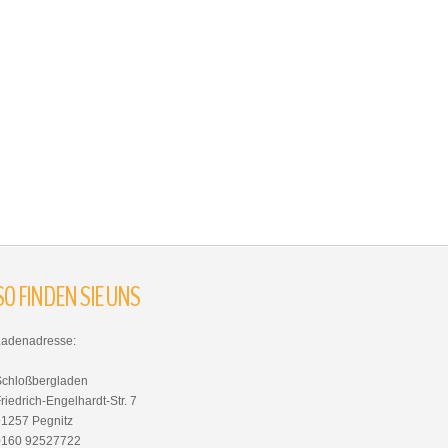
SO
FINDEN
SIE
UNS
Ladenadresse:
Schloßbergladen
riedrich-Engelhardt-Str. 7
91257 Pegnitz
0160 92527722