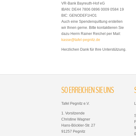
VR-Bank Bayreuth-Hof eG
IBAN: DE44 7806 0896 0009 0584 19
BIC: GENODEF1HO1
Auch eine Spendenquittung erstellen
wir Ihnen gerne. Bitte kontaktieren Sie
dazu Herrn Rainer Reichel per Mail:
kasse@tafel-pegnitz.de
Herzlichen Dank für Ihre Unterstützung.
SO
ERREICHEN
SIE
UNS
Tafel Pegnitz e.V.
1. Vorsitzende
Christine Wagner
F
Hans-Böckler-Str. 27
91257 Pegnitz