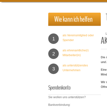
Wie
kann
ich
helfen
L
als Vereinsmitglied oder
A
1
Spender
als ehrenamtliche(r)
2
Mitarbeiter(in)
Die 
und 
als unterstützendes
3
Eine
Unternehmen
Mind
Wir 
Spendenkonto
Öffn
Sie wollen uns unterstützen?
Bankverbindung: