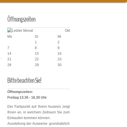
Öffnungszeiten
Oktober 2024
Mo
Di
Mi
Do
Fr
1
2
3
4
7
8
9
10
11
14
15
16
17
18
21
22
23
24
25
28
29
30
31
6
Bitte
beachten
Sie!
Öffnungszeiten:
Freitag 13.30 - 16.30 Uhr
Der Farbpunkt auf Ihrem Ausweis zeigt
Ihnen an. in welchem Zeitraum Sie zum
Einkaufen kommen können.
Ausstellung der Ausweise: grundsätzlich