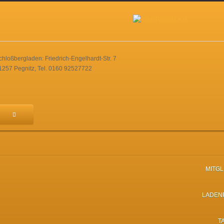
chloßbergladen: Friedrich-Engelhardt-Str. 7
1257 Pegnitz, Tel. 0160 92527722
MITG
LADEN
T