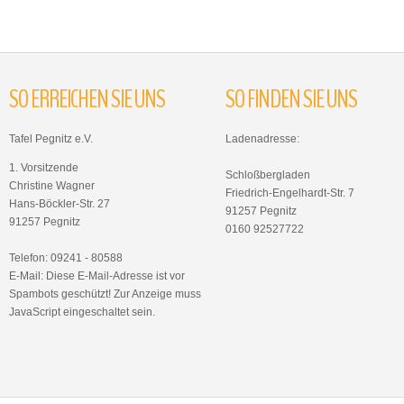
SO
ERREICHEN
SIE
UNS
SO
FINDEN
SIE
UNS
Tafel Pegnitz e.V.
Ladenadresse:
1. Vorsitzende
Schloßbergladen
Christine Wagner
Friedrich-Engelhardt-Str. 7
Hans-Böckler-Str. 27
91257 Pegnitz
91257 Pegnitz
0160 92527722
Telefon: 09241 - 80588
E-Mail:
Diese E-Mail-Adresse ist vor
Spambots geschützt! Zur Anzeige muss
JavaScript eingeschaltet sein.