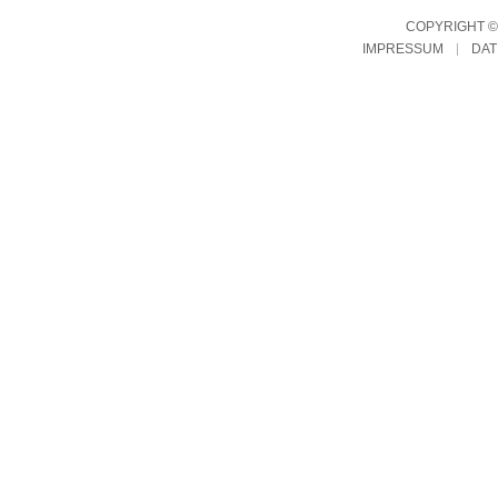
COPYRIGHT © 
IMPRESSUM
DA