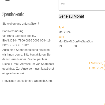
Spendenkonto
Gehe zu Monat
Sie wollen uns unterstützen?
April
Bankverbindung:
Mai 2024
VR-Bank Bayreuth-Hof eG
Juni
IBAN: DE44 7806 0896 0009 0584 19
Mon
Die
Mit
Don
Fre
Sam
Son
BIC: GENODEF1HO1
29
30
Auch eine Spendenquittung erstellen
wir Ihnen gerne. Bitte kontaktieren Sie
dazu Herrn Rainer Reichel per Mail:
1
Mittwoch,
Diese E-Mail-Adresse ist vor Spambots
1. Mai 2024
geschützt! Zur Anzeige muss JavaScript
eingeschaltet sein.
Herzlichen Dank für Ihre Unterstützung.