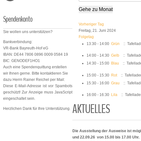
Gehe zu Monat
Spendenkonto
Vorheriger Tag
Freitag, 21. Juni 2024
Sie wollen uns unterstützen?
Folgetag
Bankverbindung:
13:30 - 14:00
Grün
:: Tafella
VR-Bank Bayreuth-Hof eG
IBAN: DE44 7806 0896 0009 0584 19
14:00 - 14:30
Gelb
:: Tafella
BIC: GENODEF1HO1
14:30 - 15:00
Blau
:: Tafellad
Auch eine Spendenquittung erstellen
wir Ihnen gerne. Bitte kontaktieren Sie
15:00 - 15:30
Rot
:: Tafellade
dazu Herrn Rainer Reichel per Mail:
15:30 - 16:00
Grau
:: Tafella
Diese E-Mail-Adresse ist vor Spambots
geschützt! Zur Anzeige muss JavaScript
16:00 - 16:30
Lila
:: Tafellad
eingeschaltet sein.
AKTUELLES
Herzlichen Dank für Ihre Unterstützung.
Die Ausstellung der Ausweise ist mögl
und 22.09.26 von 15.00 bis 17.00 Uhr.