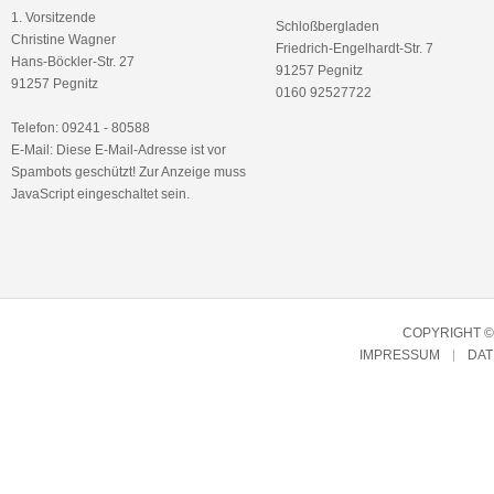
1. Vorsitzende
Schloßbergladen
Christine Wagner
Friedrich-Engelhardt-Str. 7
Hans-Böckler-Str. 27
91257 Pegnitz
91257 Pegnitz
0160 92527722
Telefon: 09241 - 80588
E-Mail:
Diese E-Mail-Adresse ist vor
Spambots geschützt! Zur Anzeige muss
JavaScript eingeschaltet sein.
COPYRIGHT © 
IMPRESSUM
DA