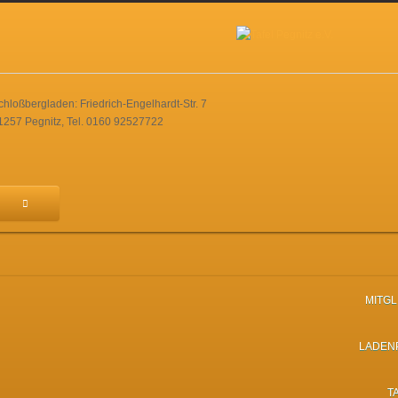
chloßbergladen: Friedrich-Engelhardt-Str. 7
1257 Pegnitz, Tel. 0160 92527722
MITG
LADEN
T