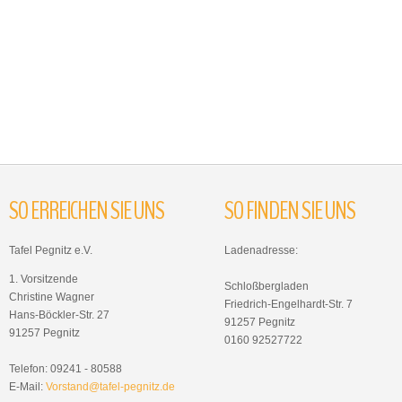
SO
ERREICHEN
SIE
UNS
SO
FINDEN
SIE
UNS
Tafel Pegnitz e.V.
Ladenadresse:
1. Vorsitzende
Schloßbergladen
Christine Wagner
Friedrich-Engelhardt-Str. 7
Hans-Böckler-Str. 27
91257 Pegnitz
91257 Pegnitz
0160 92527722
Telefon: 09241 - 80588
E-Mail:
Vorstand@tafel-pegnitz.de