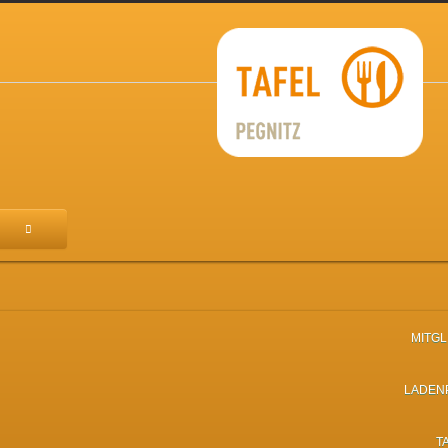
MITG
LADEN
T