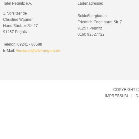
Tafel Pegnitz e.V.
Ladenadresse:
1. Vorsitzende
Schloßbergladen
Christine Wagner
Friedrich-Engelhardt-Str. 7
Hans-Böckler-Str. 27
91257 Pegnitz
91257 Pegnitz
0160 92527722
Telefon: 09241 - 80588
E-Mail:
Vorstand@tafel-pegnitz.de
COPYRIGHT © 
IMPRESSUM
D