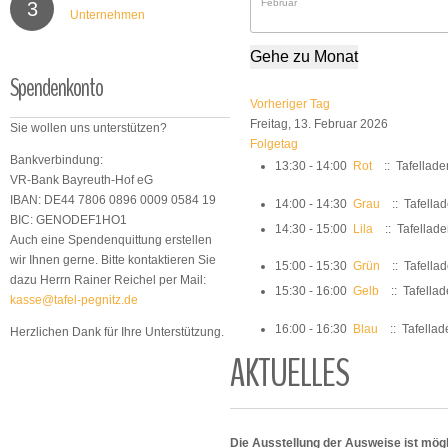
3
Unternehmen
Gehe zu Monat
Spendenkonto
Vorheriger Tag
Freitag, 13. Februar 2026
Sie wollen uns unterstützen?
Folgetag
Bankverbindung:
13:30 - 14:00
Rot
:: Tafellade
VR-Bank Bayreuth-Hof eG
IBAN: DE44 7806 0896 0009 0584 19
14:00 - 14:30
Grau
:: Tafella
BIC: GENODEF1HO1
14:30 - 15:00
Lila
:: Tafellad
Auch eine Spendenquittung erstellen
wir Ihnen gerne. Bitte kontaktieren Sie
15:00 - 15:30
Grün
:: Tafella
dazu Herrn Rainer Reichel per Mail:
15:30 - 16:00
Gelb
:: Tafella
kasse@tafel-pegnitz.de
16:00 - 16:30
Blau
:: Tafellad
Herzlichen Dank für Ihre Unterstützung.
AKTUELLES
Die Ausstellung der Ausweise ist mögl