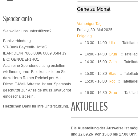
Gehe zu Monat
Spendenkonto
Vorheriger Tag
Freitag, 30. Mai 2025
Sie wollen uns unterstützen?
Folgetag
Bankverbindung:
13:30 - 14:00
Lila
:: Tafellad
VR-Bank Bayreuth-Hof eG
IBAN: DE44 7806 0896 0009 0584 19
14:00 - 14:30
Grün
:: Tafella
BIC: GENODEF1HO1
14:30 - 15:00
Gelb
:: Tafella
Auch eine Spendenquittung erstellen
wir Ihnen gerne. Bitte kontaktieren Sie
15:00 - 15:30
Blau
:: Tafellad
dazu Herrn Rainer Reichel per Mail:
15:30 - 16:00
Rot
:: Tafellade
Diese E-Mail-Adresse ist vor Spambots
geschützt! Zur Anzeige muss JavaScript
16:00 - 16:30
Grau
:: Tafella
eingeschaltet sein.
AKTUELLES
Herzlichen Dank für Ihre Unterstützung.
Die Ausstellung der Ausweise ist mögl
und 22.09.26 von 15.00 bis 17.00 Uhr.