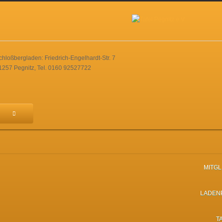
chloßbergladen: Friedrich-Engelhardt-Str. 7
1257 Pegnitz, Tel. 0160 92527722
MITG
LADEN
T