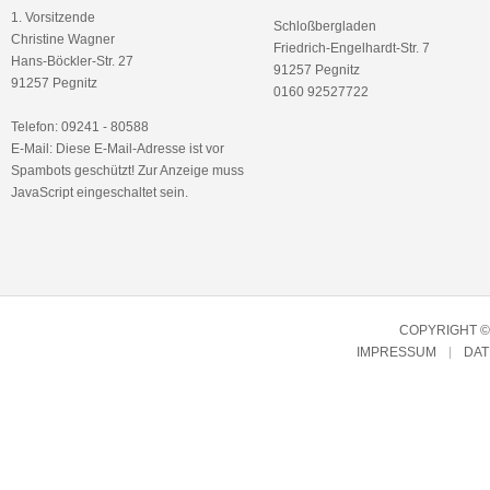
1. Vorsitzende
Schloßbergladen
Christine Wagner
Friedrich-Engelhardt-Str. 7
Hans-Böckler-Str. 27
91257 Pegnitz
91257 Pegnitz
0160 92527722
Telefon: 09241 - 80588
E-Mail:
Diese E-Mail-Adresse ist vor
Spambots geschützt! Zur Anzeige muss
JavaScript eingeschaltet sein.
COPYRIGHT © 
IMPRESSUM
DA