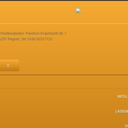
chloßbergladen: Friedrich-Engelhardt-Str. 7
1257 Pegnitz, Tel. 0160 92527722
MITG
LADEN
T