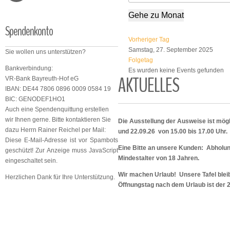
Gehe zu Monat
Spendenkonto
Vorheriger Tag
Samstag, 27. September 2025
Sie wollen uns unterstützen?
Folgetag
Bankverbindung:
Es wurden keine Events gefunden
AKTUELLES
VR-Bank Bayreuth-Hof eG
IBAN: DE44 7806 0896 0009 0584 19
BIC: GENODEF1HO1
Auch eine Spendenquittung erstellen
wir Ihnen gerne. Bitte kontaktieren Sie
Die Ausstellung der Ausweise ist mögl
dazu Herrn Rainer Reichel per Mail:
und 22.09.26 von 15.00 bis 17.00 Uhr.
Diese E-Mail-Adresse ist vor Spambots
Eine Bitte an unsere Kunden: Abholu
geschützt! Zur Anzeige muss JavaScript
Mindestalter von 18 Jahren.
eingeschaltet sein.
Wir machen Urlaub! Unsere Tafel bleib
Herzlichen Dank für Ihre Unterstützung.
Öffnungstag nach dem Urlaub ist der 