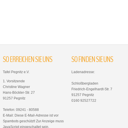
SO
ERREICHEN
SIE
UNS
SO
FINDEN
SIE
UNS
Tafel Pegnitz e.V.
Ladenadresse:
1. Vorsitzende
Schloßbergladen
Christine Wagner
Friedrich-Engelhardt-Str. 7
Hans-Böckler-Str. 27
91257 Pegnitz
91257 Pegnitz
0160 92527722
Telefon: 09241 - 80588
E-Mail:
Diese E-Mail-Adresse ist vor
Spambots geschützt! Zur Anzeige muss
JavaScript eingeschaltet sein.