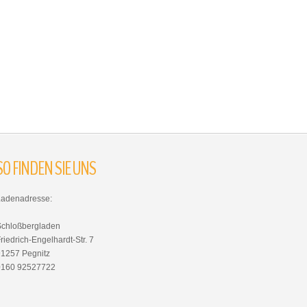
SO
FINDEN
SIE
UNS
Ladenadresse:
Schloßbergladen
riedrich-Engelhardt-Str. 7
91257 Pegnitz
0160 92527722