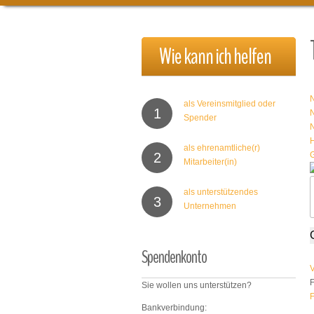
Wie
kann
ich
helfen
als Vereinsmitglied oder
1
Spender
als ehrenamtliche(r)
2
Mitarbeiter(in)
als unterstützendes
3
Unternehmen
Spendenkonto
V
F
Sie wollen uns unterstützen?
F
Bankverbindung: