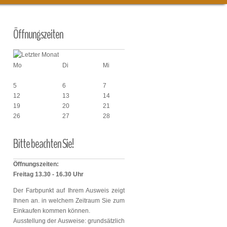
Öffnungszeiten
Mai 2025
Mo
Di
Mi
Do
Fr
1
2
5
6
7
8
9
12
13
14
15
16
19
20
21
22
23
26
27
28
29
30
Bitte
beachten
Sie!
Öffnungszeiten:
Freitag 13.30 - 16.30 Uhr
Der Farbpunkt auf Ihrem Ausweis zeigt
Ihnen an. in welchem Zeitraum Sie zum
Einkaufen kommen können.
Ausstellung der Ausweise: grundsätzlich