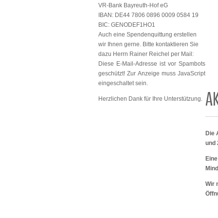
VR-Bank Bayreuth-Hof eG
IBAN: DE44 7806 0896 0009 0584 19
BIC: GENODEF1HO1
Auch eine Spendenquittung erstellen
wir Ihnen gerne. Bitte kontaktieren Sie
dazu Herrn Rainer Reichel per Mail:
Diese E-Mail-Adresse ist vor Spambots
geschützt! Zur Anzeige muss JavaScript
eingeschaltet sein.
A
Herzlichen Dank für Ihre Unterstützung.
Die 
und 
Eine
Mind
Wir 
Öffn